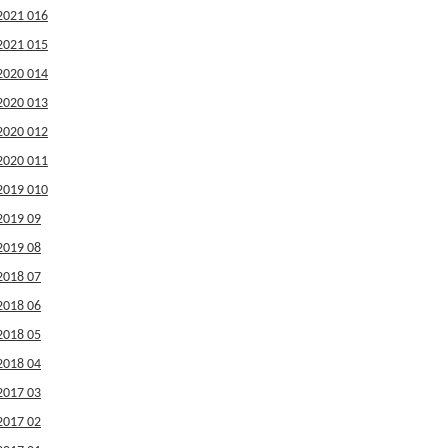
2021 016
2021 015
2020 014
2020 013
2020 012
2020 011
2019 010
2019 09
2019 08
2018 07
2018 06
2018 05
2018 04
2017 03
2017 02