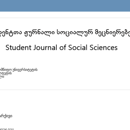
ლმწიფო უნივერსიტეტის
ლტეტის
ლი
არქივი