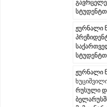
გავრცელე
სტუდენტთ
ჟურნალი ნ
პრეზიდენტ
საქართვე
სტუდენტთ
ჟურნალი ნ
ხუციშვილ
რუსული დე
ბელარუსში